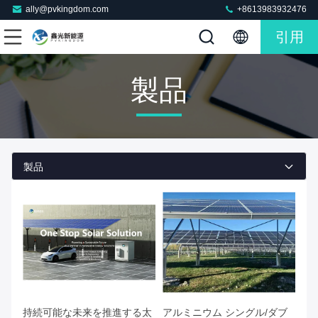
ally@pvkingdom.com
+8613983932476
引用
製品
製品
持続可能な未来を推進する太
アルミニウム シングル/ダブ