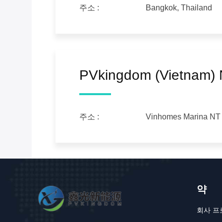
주소 :
Bangkok, Thailand
PVkingdom (Vietnam) N
주소 :
Vinhomes Marina NT 3
약
회사 프