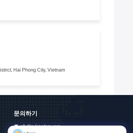
trict, Hai Phong City, Vietnam
문의하기
ally@pvkingdom.com