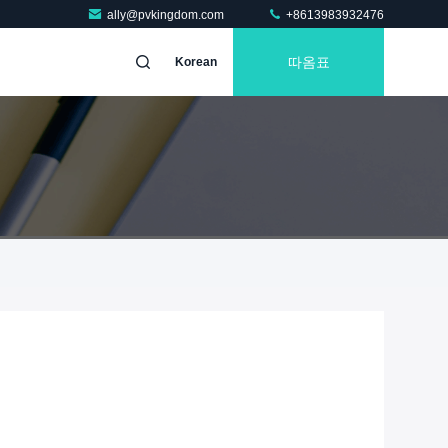
ally@pvkingdom.com
+8613983932476
따옴표
Korean