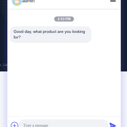
admin
+8613983932476
D4-207, No. 6, 산랑 공원, No. 6 양리우 도로, 유베
2:53 PM
이 지구, 충칭, 중국
Good day, what product are you looking 
for?
 Ltd. . 판권 소유.