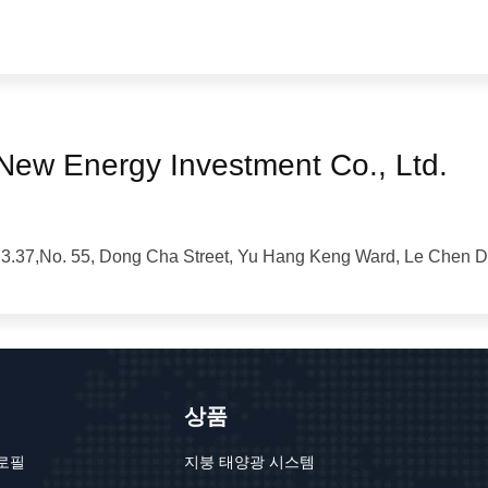
ew Energy Investment Co., Ltd.
.37,No. 55, Dong Cha Street, Yu Hang Keng Ward, Le Chen Dis
상품
로필
지붕 태양광 시스템