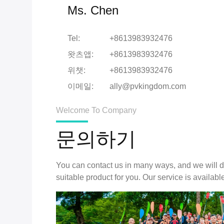
Ms. Chen
Tel:
+8613983932476
왓츠앱:
+8613983932476
위챗:
+8613983932476
이메일:
ally@pvkingdom.com
Welcome To Company
문의하기
You can contact us in many ways, and we will do
suitable product for you. Our service is availabl