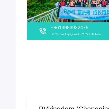
+8613983932476
Do You've Any Question? Call Us Now
PVkingdom (Chongqing