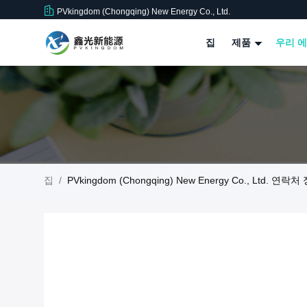
PVkingdom (Chongqing) New Energy Co., Ltd.
집
제품
우리 에
집
/
PVkingdom (Chongqing) New Energy Co., Ltd. 연락처