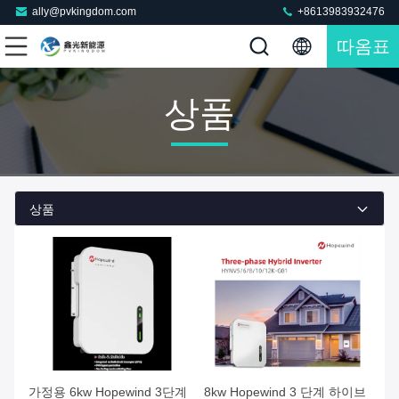
ally@pvkingdom.com
+8613983932476
따옴표
상품
상품
가정용 6kw Hopewind 3단계
8kw Hopewind 3 단계 하이브