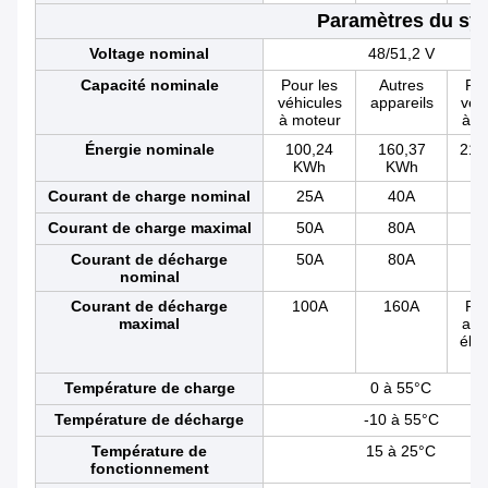
Paramètres du sy
Voltage nominal
48/51,2 V
Capacité nominale
Pour les
Autres
Pou
véhicules
appareils
véh
à moteur
à m
Énergie nominale
100,24
160,37
21.
KWh
KWh
Courant de charge nominal
25A
40A
Courant de charge maximal
50A
80A
1
Courant de décharge
50A
80A
1
nominal
Courant de décharge
100A
160A
Pou
maximal
app
élec
Température de charge
0 à 55°C
Température de décharge
-10 à 55°C
Température de
15 à 25°C
fonctionnement