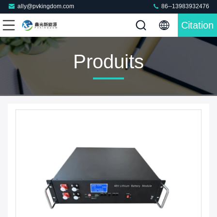
ally@pvkingdom.com
86--13983932476
Citation
Produits