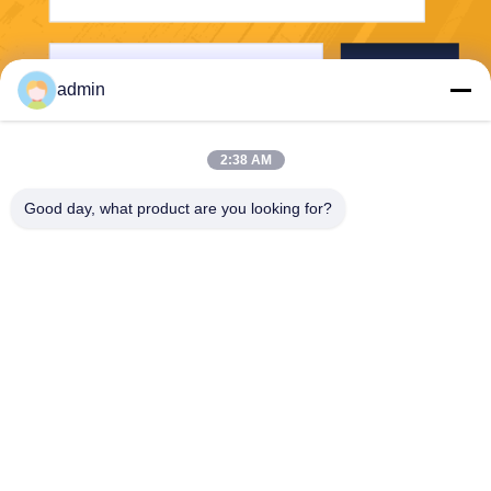
Envoyez
admin
2:38 AM
Good day, what product are you looking for?
PVkingdom (Chongqing) New Energy Co.,
Ltd.
ally@pvkingdom.com
86--13983932476
D4-207, n° 6, parc Sanlang,
n° 6, rue Yangliu, district de
Yubei, Chongqing, Chine.