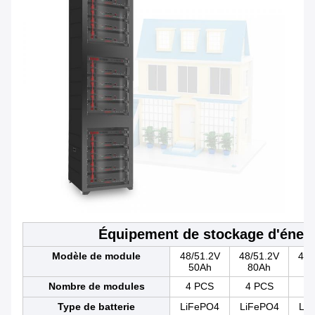
Équipement de stockage d'énergi
Modèle de module
48/51.2V
48/51.2V
48/
50Ah
80Ah
1
Nombre de modules
4 PCS
4 PCS
4
Type de batterie
LiFePO4
LiFePO4
Li