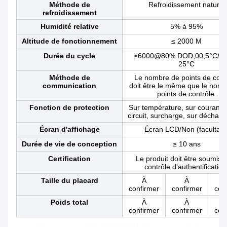
Méthode de
Refroidissement naturel
refroidissement
Humidité relative
5% à 95%
Altitude de fonctionnement
≤ 2000 M
Durée du cycle
≥6000@80% DOD,00,5°C/0,
25°C
Méthode de
Le nombre de points de cont
communication
doit être le même que le nom
points de contrôle.
Fonction de protection
Sur température, sur courant, 
circuit, surcharge, sur décharge
Écran d'affichage
Écran LCD/Non (facultatif
Durée de vie de conception
≥ 10 ans
Certification
Le produit doit être soumis 
contrôle d'authentification
Taille du placard
À
À
confirmer
confirmer
con
Poids total
À
À
confirmer
confirmer
con