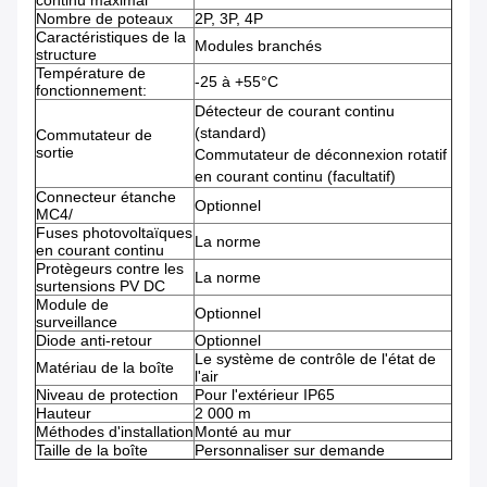
continu maximal
Nombre de poteaux
2P, 3P, 4P
Caractéristiques de la
Modules branchés
structure
Température de
-25 à +55°C
fonctionnement:
Détecteur de courant continu
(standard)
Commutateur de
sortie
Commutateur de déconnexion rotatif
en courant continu (facultatif)
Connecteur étanche
Optionnel
MC4/
Fuses photovoltaïques
La norme
en courant continu
Protègeurs contre les
La norme
surtensions PV DC
Module de
Optionnel
surveillance
Diode anti-retour
Optionnel
Le système de contrôle de l'état de
Matériau de la boîte
l'air
Niveau de protection
Pour l'extérieur IP65
Hauteur
2 000 m
Méthodes d'installation
Monté au mur
Taille de la boîte
Personnaliser sur demande