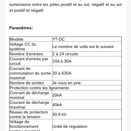
surtensions entre les pôles positif et au sol, négatif et au sol
et positif et négatif.
Paramètres:
Modèle
YT-DC
Voltage CC du
Le nombre de volts est le suivant:
système
Nombre d'entrées
2 à 24 circuits
Courant d'entrée par
10A à 30A
circuit
Courant de
commutation de sortie
20 à 630A
maximal
Nombre de sorties
Je vous en prie.
Protection contre les lignements
Courant de décharge
20kA
nominal
Courant de décharge
40kA
maximal
Niveau de protection
30,8 kV
contre la tension
Voltage de
fonctionnement
Unité de régulation