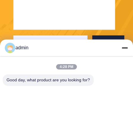
Envoyez
admin
4:28 PM
Good day, what product are you looking for?
PVkingdom (Chongqing) New Energy Co.,
Ltd.
ally@pvkingdom.com
86--13983932476
D4-207, n° 6, parc Sanlang,
n° 6, rue Yangliu, district de