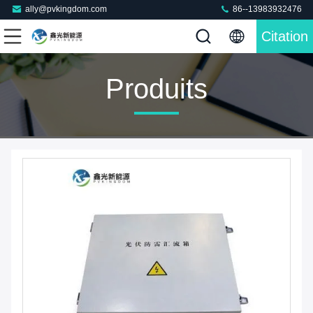
ally@pvkingdom.com
86--13983932476
Citation
Produits