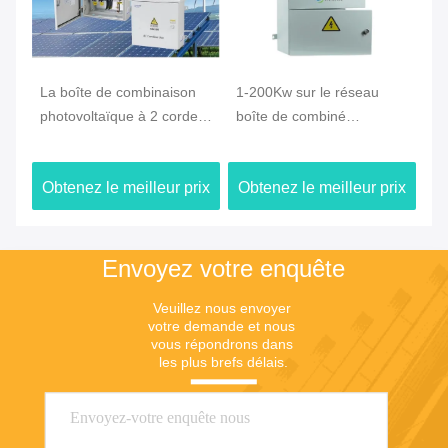
La boîte de combinaison
1-200Kw sur le réseau
Sy
s
photovoltaïque à 2 cordes
boîte de combiné
mo
W
AC220V-800V IP65
photovoltaïque IP65 boîte
de
de combiné photovoltaïque
ix
Obtenez le meilleur prix
Obtenez le meilleur prix
Ob
Envoyez votre enquête
Veuillez nous envoyer 
votre demande et nous 
vous répondrons dans 
les plus brefs délais.