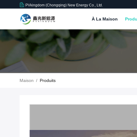
PVkingdom (Chongqing) New Energy Co., Ltd.
À La Maison
Produ
Maison
/
Produits