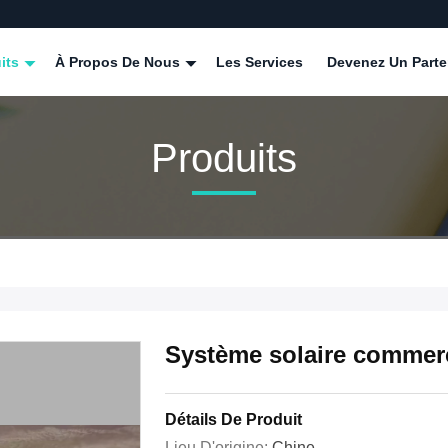
its
À Propos De Nous
Les Services
Devenez Un Parte
Produits
Système solaire commerci
Détails De Produit
Lieu D'origine:
Chine