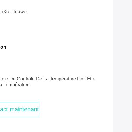
inKo, Huawei
ion
ème De Contrôle De La Température Doit Être
a Température
act maintenant