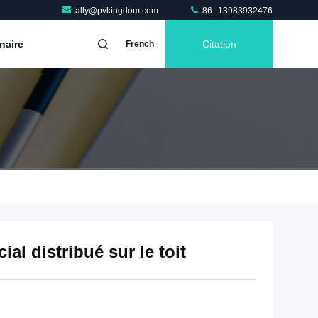
ally@pvkingdom.com
86--13983932476
naire
Citation
French
al distribué sur le toit