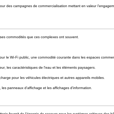
pour des campagnes de commercialisation mettant en valeur l'engageme
iverses commodités que ces complexes ont souvent.
ès pour le Wi-Fi public, une commodité courante dans les espaces comm
ieur, les caractéristiques de l'eau et les éléments paysagers.
charge pour les véhicules électriques et autres appareils mobiles.
, les panneaux d'affichage et les affichages d'information.
tterie fournit de l'énergie de secours pour les systèmes critiques des b