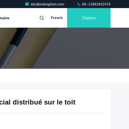
ally@pvkingdom.com
86--13983932476
naire
Citation
French
al distribué sur le toit