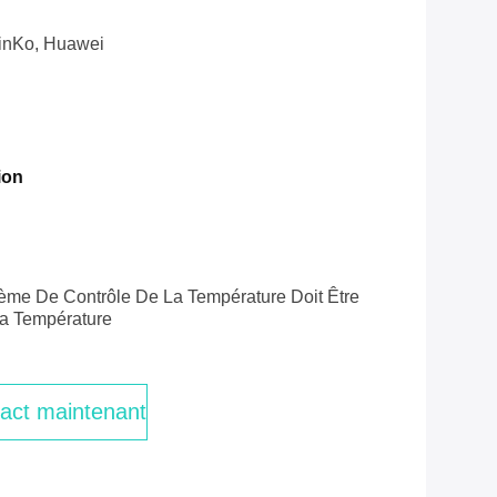
inKo, Huawei
ion
ème De Contrôle De La Température Doit Être
a Température
act maintenant