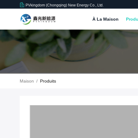
PVkingdom (Chongqing) New Energy Co., Ltd.
À La Maison
Produ
Maison
/
Produits