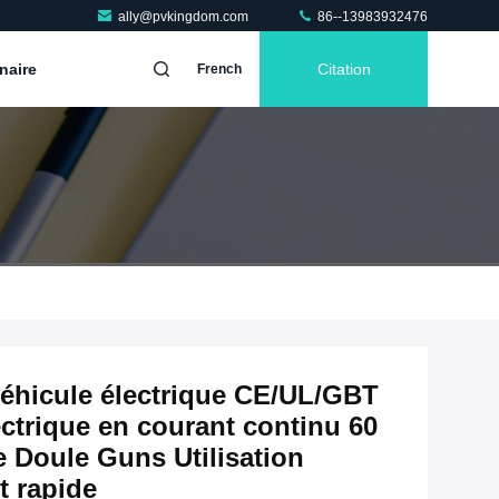
ally@pvkingdom.com
86--13983932476
naire
Citation
French
véhicule électrique CE/UL/GBT
ctrique en courant continu 60
e Doule Guns Utilisation
 rapide