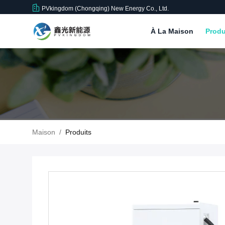
PVkingdom (Chongqing) New Energy Co., Ltd.
À La Maison
Produ
Maison
/
Produits