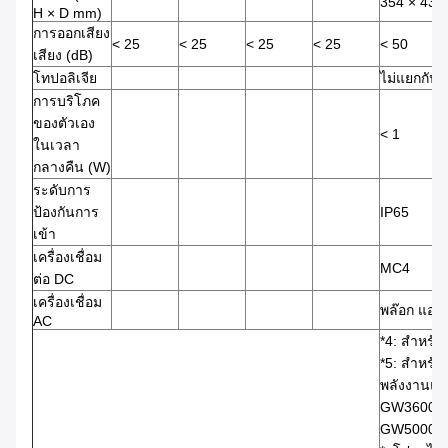
354 × 433
H × D mm)
การออกเสียง
< 25
< 25
< 25
< 25
< 50
เสียง (dB)
โทปอลิเจีย
ไม่แยกกัน
การบริโภค
ของตัวเอง
< 1
ในเวลา
กลางคืน (W)
ระดับการ
ป้องกันการ
IP65
เข้า
เครื่องเชื่อม
MC4
ต่อ DC
เครื่องเชื่อม
พล๊อก แอนด
AC
*4: สําหรั
*5: สําหร
พลังงานแส
GW3600T-D
GW5000T-D