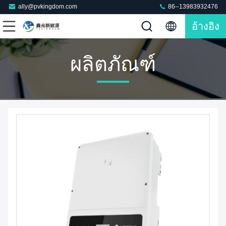
ally@pvkingdom.com
86--13983932476
อ้างอิง
ผลิตภัณฑ์