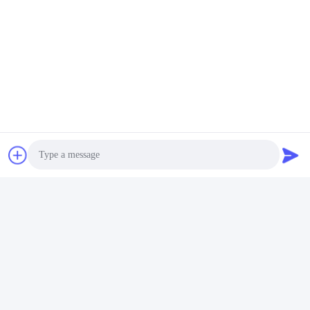
Tags:
MAC 70KTL3-X MV
บนเครือข่ายอินเวอร์เตอร์แสงอาทิตย์ 70KW
Photo
อินเวอร์เตอร์พลังแสงอาทิตย์ระยะ 3 ขนาด 70KW
Video Call
Audio Call