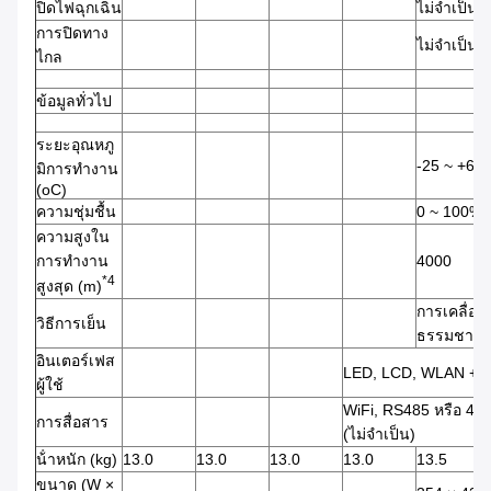
ปิดไฟฉุกเฉิน
ไม่จําเป็น
การปิดทาง
ไม่จําเป็น
ไกล
ข้อมูลทั่วไป
ระยะอุณหภู
-25 ~ +60
มิการทํางาน
(oC)
ความชุ่มชื้น
0 ~ 100%
ความสูงใน
การทํางาน
4000
*4
สูงสุด (m)
การเคลื่อ
วิธีการเย็น
ธรรมชาติ
อินเตอร์เฟส
LED, LCD, WLAN + 
ผู้ใช้
WiFi, RS485 หรือ 4G 
การสื่อสาร
(ไม่จําเป็น)
น้ําหนัก (kg)
13.0
13.0
13.0
13.0
13.5
ขนาด (W ×