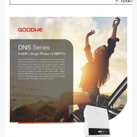
*: โปรดไปท