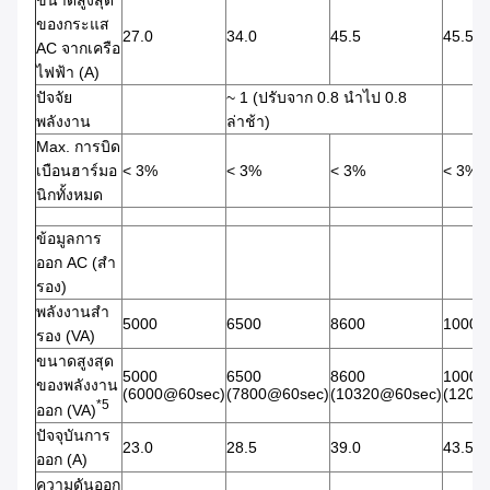
ขนาดสูงสุด
ของกระแส
27.0
34.0
45.5
45.5
AC จากเครือ
ไฟฟ้า (A)
ปัจจัย
~ 1 (ปรับจาก 0.8 นําไป 0.8
พลังงาน
ล่าช้า)
Max. การบิด
เบือนฮาร์มอ
< 3%
< 3%
< 3%
< 3%
นิกทั้งหมด
ข้อมูลการ
ออก AC (สํา
รอง)
พลังงานสํา
5000
6500
8600
10000
รอง (VA)
ขนาดสูงสุด
5000
6500
8600
10000
ของพลังงาน
(6000@60sec)
(7800@60sec)
(10320@60sec)
(1200
*5
ออก (VA)
ปัจจุบันการ
23.0
28.5
39.0
43.5
ออก (A)
ความดันออก