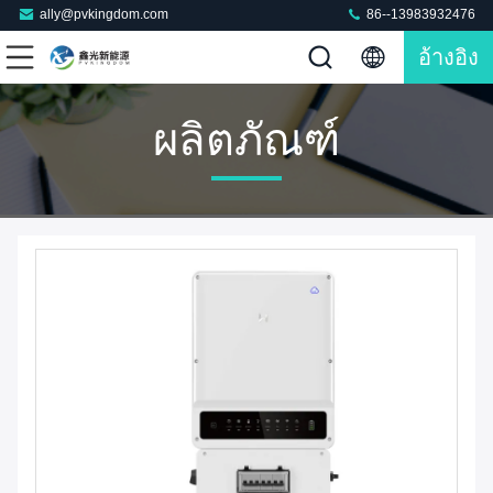
ally@pvkingdom.com
86--13983932476
อ้างอิง
ผลิตภัณฑ์