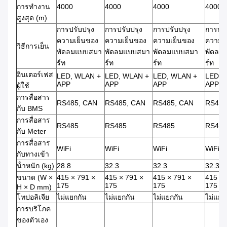
การทํางาน
4000
4000
4000
4000
สูงสุด (m)
การปรับปรุง
การปรับปรุง
การปรับปรุง
การปรั
ความเย็นของ
ความเย็นของ
ความเย็นของ
ความเ
วิธีการเย็น
พัดลมแบบสมา
พัดลมแบบสมา
พัดลมแบบสมา
พัดลม
ร์ท
ร์ท
ร์ท
ร์ท
อินเตอร์เฟส
LED, WLAN +
LED, WLAN +
LED, WLAN +
LED, 
APP
APP
APP
APP
ผู้ใช้
การสื่อสาร
RS485, CAN
RS485, CAN
RS485, CAN
RS485
กับ BMS
การสื่อสาร
RS485
RS485
RS485
RS485
กับ Meter
การสื่อสาร
WiFi
WiFi
WiFi
WiFi
กับทางเข้า
น้ําหนัก (kg)
28.8
32.3
32.3
32.3
ขนาด (W ×
415 × 791 ×
415 × 791 ×
415 × 791 ×
415 × 
175
175
175
175
H × D mm)
โทปอลิเจีย
ไม่แยกกัน
ไม่แยกกัน
ไม่แยกกัน
ไม่แยก
การบริโภค
ของตัวเอง