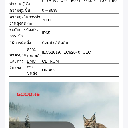
การชาร์จ: 0 ~ + 50 / การปล่อย: -10 ~ + 50
ทํางาน (°C)
ความชุ่มชื้น
0 ~ 95%
ความสูงในการทํา
2000
งานสูงสุด (m)
ระดับการป้องกัน
IP65
การเข้า
วิธีการติดตั้ง
ติดผนัง / ติดดิน
ความ
IEC62619, IEC62040, CEC
มาตรฐาน
ปลอดภัย
และการ
EMC
CE, RCM
การ
รับรอง
UN383
ขนส่ง