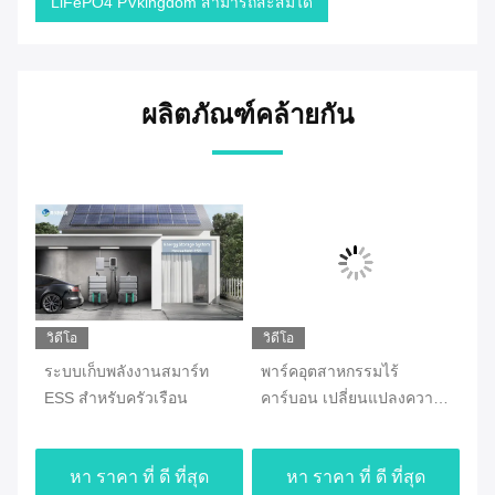
LiFePO4 PVkingdom สามารถสะสมได้
ผลิตภัณฑ์คล้ายกัน
วิดีโอ
วิดีโอ
น
ระบบเก็บพลังงานสมาร์ท
พาร์คอุตสาหกรรมไร้
10
ESS สําหรับครัวเรือน
คาร์บอน เปลี่ยนแปลงความ
St
ยั่งยืนด้วยระบบเก็บพลังงาน
พล
อุ
หา ราคา ที่ ดี ที่สุด
หา ราคา ที่ ดี ที่สุด