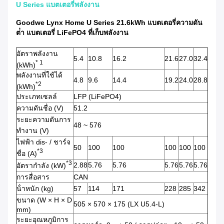
U Series แบตเตอรี่พลังงาน
Goodwe Lynx Home U Series 21.6kWh แบตเตอรี่ความดัน
ต่ํา แบตเตอรี่ LiFePO4 ที่เก็บพลังงาน
อัตราพลังงาน
5.4
10.8
16.2
21.6
27.0
32.4
* 1
(kWh)
พลังงานที่ใช้ได้
4.8
9.6
14.4
19.2
24.0
28.8
*2
(kWh)
ประเภทเซลล์
LFP (LiFePO4)
ความดันชื่อ (V)
51.2
ระยะความดันการ
48 ~ 576
ทํางาน (V)
ไฟฟ้า dis- / ชาร์จ
50
100
100
100
100
100
*3
ชื่อ (A)
*3
2.88
5.76
5.76
5.76
5.76
5.76
อัตรากําลัง (kW)
การสื่อสาร
CAN
น้ําหนัก (kg)
57
114
171
228
285
342
ขนาด (W × H × D
505 × 570 × 175 (LX U5.4-L)
mm)
ระยะอุณหภูมิการ