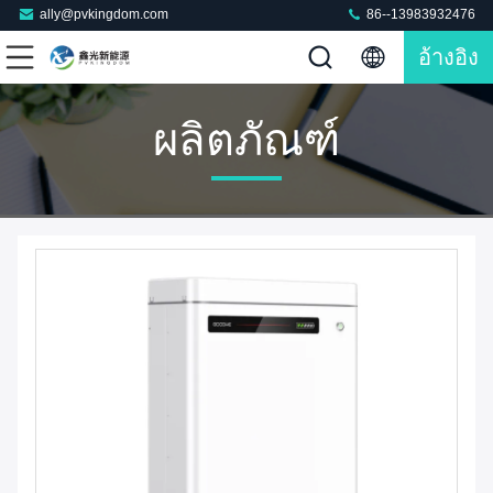
ally@pvkingdom.com
86--13983932476
อ้างอิง
ผลิตภัณฑ์