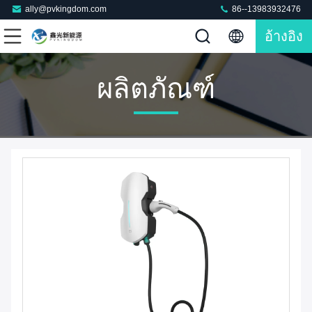
ally@pvkingdom.com
86--13983932476
อ้างอิง
ผลิตภัณฑ์