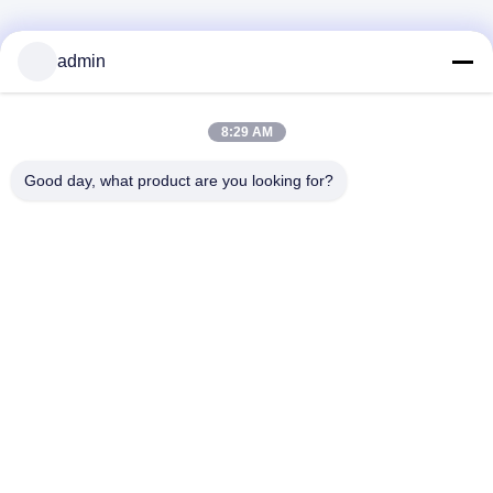
admin
PVkingdom (Chongqing) New Energy Co.,
8:29 AM
Ltd.
Good day, what product are you looking for?
ally@pvkingdom.com
86--13983932476
D4-207 เลขที่ 6 สวนซานแลง
เลขที่ 6 ถนนยางลู เขตยูเบ่ย เ
ชียงคิง จีน
จีน คุณภาพดี ระบบพลังแสงอาทิตย์บนหลังคา ผู้จัดจําหน่าย.ลิขสิทธิ์ 2026
PVkingdom (Chongqing) New Energy Co., Ltd. สิทธิทั้งหมดถูกเก็บไว้