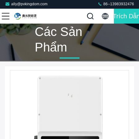
ally@pvkingdom.com
86--13983932476
Trích Dẫ
Các Sản
Phẩm