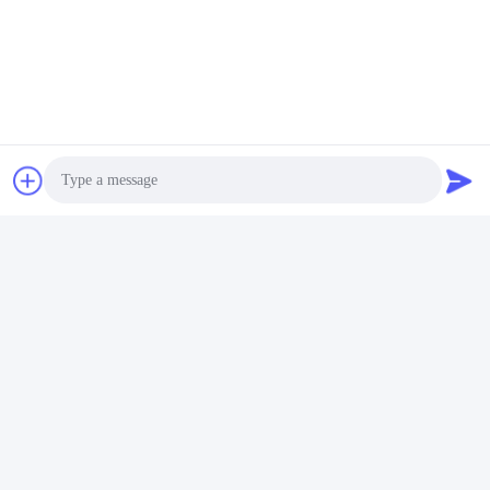
Gửi
PVkingdom (Chongqing) New Energy Co.,
Ltd.
Photo
ally@pvkingdom.com
Video Call
86--13983932476
D4-207, số 6, Công viên Sa
Audio Call
nlang, số 6 đường Yangliu, q
uận Yubei, Chongqing, Trun
g Quốc.