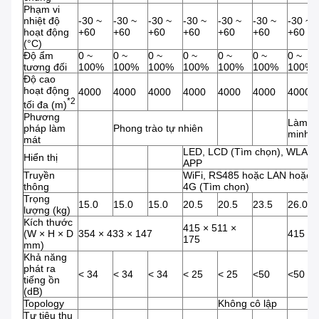
Phạm vi
nhiệt độ
-30 ~
-30 ~
-30 ~
-30 ~
-30 ~
-30 ~
-30 ~
hoạt động
+60
+60
+60
+60
+60
+60
+60
(°C)
Độ ẩm
0 ~
0 ~
0 ~
0 ~
0 ~
0 ~
0 ~
tương đối
100%
100%
100%
100%
100%
100%
100%
Độ cao
hoạt động
4000
4000
4000
4000
4000
4000
4000
*2
tối đa (m)
Phương
Làm má
pháp làm
Phong trào tự nhiên
minh
mát
LED, LCD (Tìm chọn), WLAN 
Hiển thị
APP
Truyền
WiFi, RS485 hoặc LAN hoặc
thông
4G (Tìm chọn)
Trọng
15.0
15.0
15.0
20.5
20.5
23.5
26.0
lượng (kg)
Kích thước
415 × 511 ×
(W × H × D
354 × 433 × 147
415 × 
175
mm)
Khả năng
phát ra
< 34
< 34
< 34
< 25
< 25
<50
<50
tiếng ồn
(dB)
Topology
Không cô lập
Tự tiêu thụ