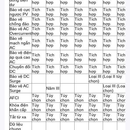
dòng điện
hợp
hợp
hợp
hợp
hợp
hợp
hợp
dư
Bảo vệ cực
Tích
Tích
Tích
Tích
Tích
Tích
Tích
ngược PV
hợp
hợp
hợp
hợp
hợp
hợp
hợp
Bảo vệ
Tích
Tích
Tích
Tích
Tích
Tích
Tích
chống đảo
hợp
hợp
hợp
hợp
hợp
hợp
hợp
Bảo vệ AC
Tích
Tích
Tích
Tích
Tích
Tích
Tích
Overcurrent
hợp
hợp
hợp
hợp
hợp
hợp
hợp
Bảo vệ
Tích
Tích
Tích
Tích
Tích
Tích
Tích
mạch ngắn
hợp
hợp
hợp
hợp
hợp
hợp
hợp
AC
Bảo vệ điện
Tích
Tích
Tích
Tích
Tích
Tích
Tích
áp quá cao
hợp
hợp
hợp
hợp
hợp
hợp
hợp
AC
Chuyển đổi
Tích
Tích
Tích
Tích
Tích
Tích
Tích
DC
hợp
hợp
hợp
hợp
hợp
hợp
hợp
Bảo vệ DC
Loại III (Loại II tùy
Surge
chọn)
Bảo vệ AC
Loại III (Loại II
Năm III
Surge
chọn)
Tùy
Tùy
Tùy
Tùy
Tùy
Tùy
Tùy
AFCI
chọn
chọn
chọn
chọn
chọn
chọn
chọn
Khóa điện
Tùy
Tùy
Tùy
Tùy
Tùy
Tùy
Tùy
khẩn cấp
chọn
chọn
chọn
chọn
chọn
chọn
chọn
Tùy
Tùy
Tùy
Tùy
Tùy
Tùy
Tùy
Tắt từ xa
chọn
chọn
chọn
chọn
chọn
chọn
chọn
Dữ liệu
chung