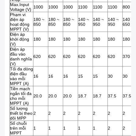
Max.Input
1000
1000
1000
1100
1100
1100
800
Voltage (V)
Phạm vi
điện áp
180 ~
180 ~
180 ~
140 ~
140 ~
140 ~
140 ~
hoạt động
850
850
850
950
950
950
650
MPPT (V)
Điện áp
khởi động
180
180
180
180
180
180
180
(V)
Điện áp
đầu vào
620
620
620
620
620
620
370
danh nghĩa
(V)
Tối đa dòng
điện đầu
16
16
16
15
15
30
30
vào mỗi
MPPT (A)
Tiền mạch
ngắn tối đa
20.0
20.0
20.0
18.7
18.7
37.5
37.5
cho mỗi
MPPT (A)
Số lượng
thiết bị theo
2
2
2
2
2
2
2
dõi MPP
Số chuỗi
trên mỗi
1
1
1
1
1
2
2
MPPT