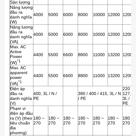
Sản lượng
Năng lượng
đầu ra
4000
5000
6000
8000
10000
12000
12000
danh nghĩa
(W)
Năng lượng
đầu ra
4000
5000
6000
8000
10000
12000
12000
danh nghĩa
(VA)
Max. AC
Active
4400
5500
6600
8800
11000
13200
12000
Power
*1
(W)
Max. AC
apparent
4400
5500
6600
8800
11000
13200
12000
power
*1
(VA)
Điện áp
220 /
đầu ra
400, 3L / N /
380 / 400 / 415, 3L / N
127,
danh nghĩa
PE
/ PE
3L / N 
(V)
PE
Phạm vi
điện áp đầu
ra (V) (theo
180 ~
180 ~
180 ~
180 ~
180 ~
180 ~
180 ~
tiêu chuẩn
270
270
270
270
270
270
270
địa
phương)