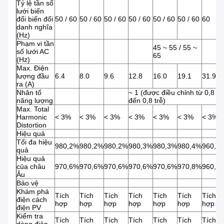
Tỷ lệ tần số
lưới biến
đổi biến đổi
50 / 60
50 / 60
50 / 60
50 / 60
50 / 60
50 / 60
60
danh nghĩa
(Hz)
Phạm vi tần
45 ~ 55 / 55 ~
số lưới AC
65
(Hz)
Max. Điện
lượng đầu
6.4
8.0
9.6
12.8
16.0
19.1
31.9
ra (A)
Nhân tố
~ 1 (được điều chỉnh từ 0,8 d
năng lượng
đến 0,8 trễ)
Max. Total
Harmonic
< 3%
< 3%
< 3%
< 3%
< 3%
< 3%
< 3%
Distortion
Hiệu quả
Tối đa hiệu
980,2%
980,2%
980,2%
980,3%
980,3%
980,4%
960,9
quả
Hiệu quả
của châu
970,6%
970,6%
970,6%
970,6%
970,6%
970,8%
960,4
Âu
Bảo vệ
Khám phá
Tích
Tích
Tích
Tích
Tích
Tích
Tích
điện cách
hợp
hợp
hợp
hợp
hợp
hợp
hợp
điện PV
Kiểm tra
Tích
Tích
Tích
Tích
Tích
Tích
Tích