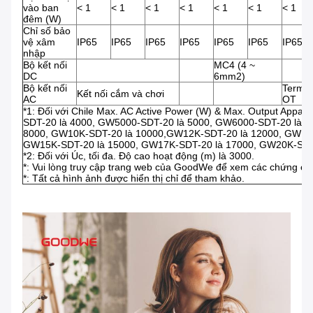
vào ban
< 1
< 1
< 1
< 1
< 1
< 1
< 1
đêm (W)
Chỉ số bảo
vệ xâm
IP65
IP65
IP65
IP65
IP65
IP65
IP65
nhập
Bộ kết nối
MC4 (4 ~
DC
6mm2)
Bộ kết nối
Termin
Kết nối cắm và chơi
AC
OT
*1: Đối với Chile Max. AC Active Power (W) & Max. Output Appa
SDT-20 là 4000, GW5000-SDT-20 là 5000, GW6000-SDT-20 là 6
8000, GW10K-SDT-20 là 10000,GW12K-SDT-20 là 12000, GW12K
GW15K-SDT-20 là 15000, GW17K-SDT-20 là 17000, GW20K-SDT-
*2: Đối với Úc, tối đa. Độ cao hoạt động (m) là 3000.
*: Vui lòng truy cập trang web của GoodWe để xem các chứng chỉ
*: Tất cả hình ảnh được hiển thị chỉ để tham khảo.