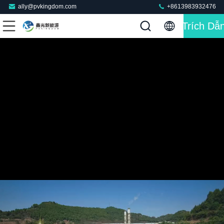
ally@pvkingdom.com
+8613983932476
Trích Dẫ