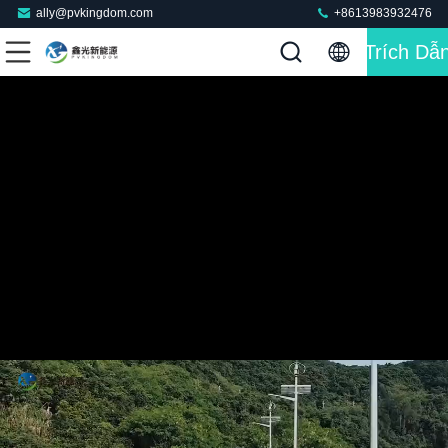
ally@pvkingdom.com
+8613983932476
Trích Dẫ