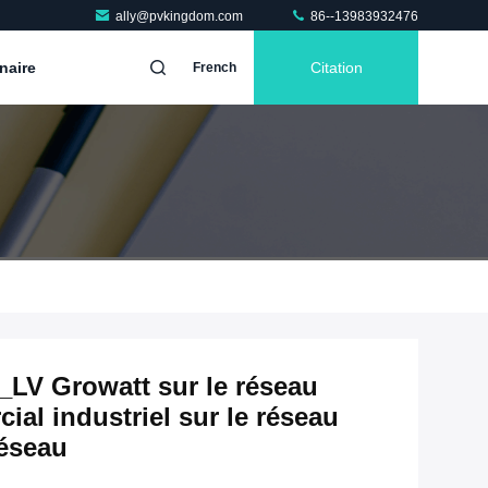
ally@pvkingdom.com
86--13983932476
naire
Citation
French
LV Growatt sur le réseau
al industriel sur le réseau
réseau