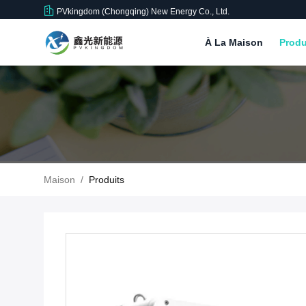
PVkingdom (Chongqing) New Energy Co., Ltd.
À La Maison
Produ
Maison
/
Produits