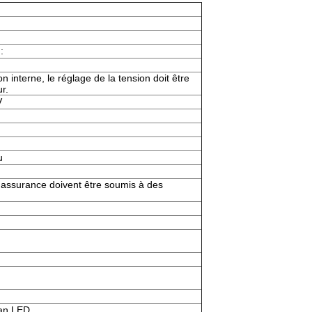
:
n interne, le réglage de la tension doit être
ur.
V
u
 l'assurance doivent être soumis à des
ran LED