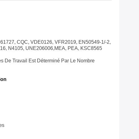
C61727, CQC, VDE0126, VFR2019, EN50549-1/-2,
0-16, N4105, UNE206006,MEA, PEA, KSC8565
s De Travail Est Déterminé Par Le Nombre
ion
es