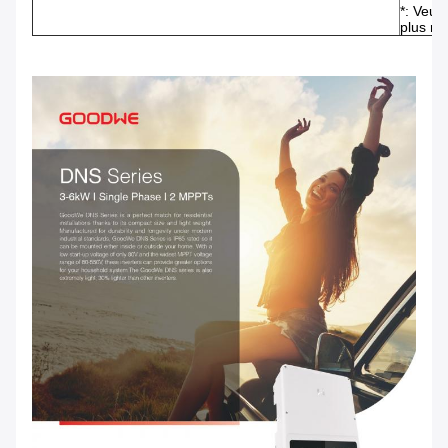
*: Veuil
plus ré