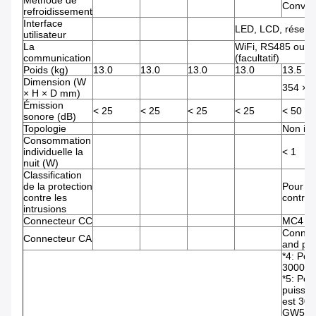
Méthode de
Convect
refroidissement
Interface
LED, LCD, réseau 
utilisateur
La
WiFi, RS485 ou 
communication
(facultatif)
Poids (kg)
13.0
13.0
13.0
13.0
13.5
Dimension (W
354 × 
× H × D mm)
Émission
< 25
< 25
< 25
< 25
< 50
sonore (dB)
Topologie
Non iso
Consommation
individuelle la
< 1
nuit (W)
Classification
de la protection
Pour la
contre les
contre 
intrusions
Connecteur CC
MC4
Connec
Connecteur CA
and pla
*4: Pour
3000.
*5: Pou
puissa
est 30
GW5000