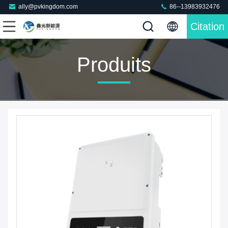
ally@pvkingdom.com
86--13983932476
Citation
Produits