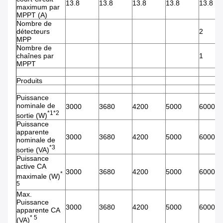
13.8
13.8
13.8
13.8
13.8
maximum par
MPPT (A)
Nombre de
détecteurs
2
MPP
Nombre de
chaînes par
1
MPPT
Produits
Puissance
nominale de
3000
3680
4200
5000
6000
*1*2
sortie (W)
Puissance
apparente
3000
3680
4200
5000
6000
nominale de
*3
sortie (VA)
Puissance
active CA
3000
3680
4200
5000
6000
*
maximale (W)
5
Max.
Puissance
3000
3680
4200
5000
6000
apparente CA
* 5
(VA)