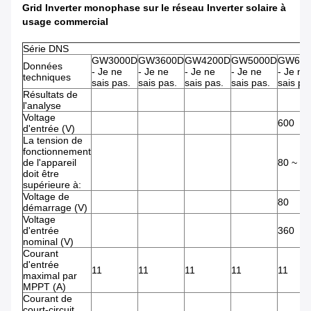
Grid Inverter monophase sur le réseau Inverter solaire à
usage commercial
Série DNS
GW3000D
GW3600D
GW4200D
GW5000D
GW600
Données
- Je ne
- Je ne
- Je ne
- Je ne
- Je ne
techniques
sais pas.
sais pas.
sais pas.
sais pas.
sais pa
Résultats de
l'analyse
Voltage
600
d'entrée (V)
La tension de
fonctionnement
de l'appareil
80 ~ 5
doit être
supérieure à:
Voltage de
80
démarrage (V)
Voltage
d'entrée
360
nominal (V)
Courant
d'entrée
11
11
11
11
11
maximal par
MPPT (A)
Courant de
court-circuit