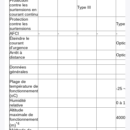
Protection
contre les
Type III
surtensions en
courant continu
Protection
contre les
Type III
surtensions
AFCI
-
-
-
-
-
Éteindre le
courant
Optionn
d'urgence
Arrêt à
Optionn
distance
Données
générales
Plage de
température de
-25 ~ +
fonctionnement
(oC)
Humidité
0 à 10
relative
Altitude
maximale de
4000
fonctionnement
*4
(m)