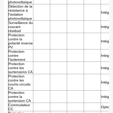
photovoltaïque
Détection de la
résistance à
Intégré
l'isolation
photovoltaïque
Surveillance du
courant
Intégré
résiduel
Protection
contre la
Intégré
polarité inverse
PV
Protection
contre
Intégré
l'isolement
Protection
contre les
Intégré
surtensions CA
Protection
contre les
Intégré
courts-circuits
CA
Protection
contre la
Intégré
surtension CA
Commutateur
Optionn
CC