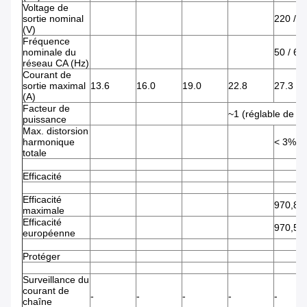
Voltage de
sortie nominal
220 / 2
(V)
Fréquence
nominale du
50 / 60
réseau CA (Hz)
Courant de
sortie maximal
13.6
16.0
19.0
22.8
27.3
(A)
Facteur de
~1 (réglable de 0,
puissance
Max. distorsion
harmonique
< 3%
totale
Efficacité
Efficacité
970,8%
maximale
Efficacité
970,5%
européenne
Protéger
Surveillance du
courant de
-
-
-
-
-
chaîne