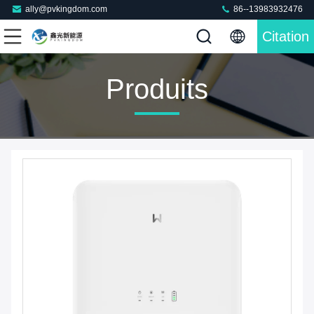
ally@pvkingdom.com
86--13983932476
Citation
Produits