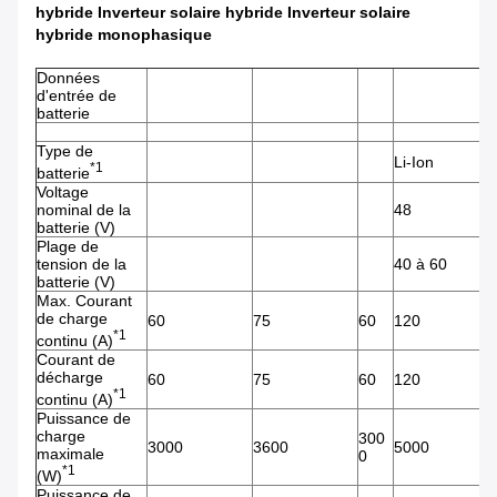
hybride Inverteur solaire hybride Inverteur solaire
hybride monophasique
Données
d'entrée de
batterie
Type de
Li-Ion
*1
batterie
Voltage
nominal de la
48
batterie (V)
Plage de
tension de la
40 à 60
batterie (V)
Max. Courant
de charge
60
75
60
120
6
*1
continu (A)
Courant de
décharge
60
75
60
120
6
*1
continu (A)
Puissance de
charge
300
3000
3600
5000
3
maximale
0
*1
(W)
Puissance de