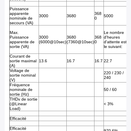
Puissance
apparente
368
3000
3680
5000
5
nominale de
0
secours (VA)
Max.
Le nombre
Puissance
3000
3680
368
d'heures
5
apparente de
(6000@10sec)
(7360@10sec)
0
d'attente est
sortie (VA)
le suivant:
Courant de
sortie maximal
13.6
16.7
16.7
22.7
2
(A)
Voltage de
220 / 230 /
sortie nominal
240
(V)
Fréquence
nominale de
50 / 60
sortie (Hz)
THDv de sortie
(@Linear
< 3%
Load)
Efficacité
Efficacité
970,6%