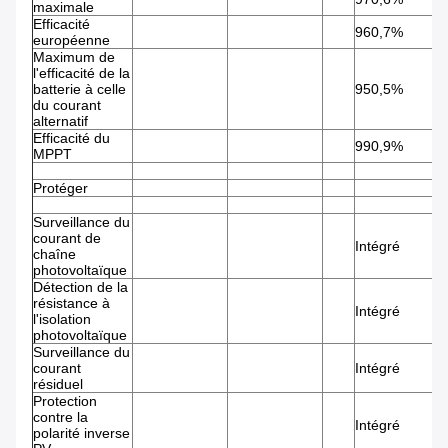
maximale
Efficacité
960,7%
européenne
Maximum de
l'efficacité de la
batterie à celle
950,5%
du courant
alternatif
Efficacité du
990,9%
MPPT
Protéger
Surveillance du
courant de
Intégré
chaîne
photovoltaïque
Détection de la
résistance à
Intégré
l'isolation
photovoltaïque
Surveillance du
courant
Intégré
résiduel
Protection
contre la
Intégré
polarité inverse