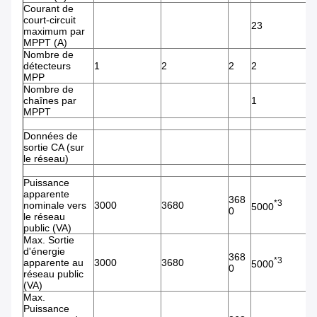
Courant de
court-circuit
23
maximum par
MPPT (A)
Nombre de
détecteurs
1
2
2
2
2
MPP
Nombre de
chaînes par
1
MPPT
Données de
sortie CA (sur
le réseau)
Puissance
apparente
368
*3
nominale vers
3000
3680
5000
5
0
le réseau
public (VA)
Max. Sortie
d'énergie
368
*3
apparente au
3000
3680
5000
5
0
réseau public
(VA)
Max.
Puissance