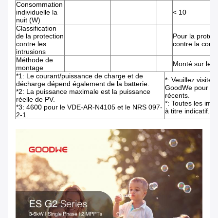
Consommation
individuelle la
< 10
nuit (W)
Classification
de la protection
Pour la protec
contre les
contre la corr
intrusions
Méthode de
Monté sur le 
montage
*1: Le courant/puissance de charge et de
*: Veuillez visiter
décharge dépend également de la batterie.
GoodWe pour les c
*2: La puissance maximale est la puissance
récents.
réelle de PV.
*: Toutes les im
*3: 4600 pour le VDE-AR-N4105 et le NRS 097-
à titre indicatif.
2-1.