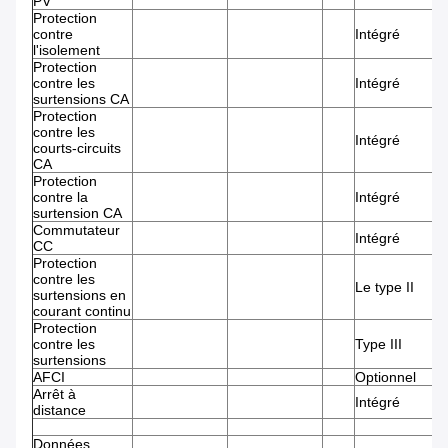
PV
Protection
contre
Intégré
l'isolement
Protection
contre les
Intégré
surtensions CA
Protection
contre les
Intégré
courts-circuits
CA
Protection
contre la
Intégré
surtension CA
Commutateur
Intégré
CC
Protection
contre les
Le type II
surtensions en
courant continu
Protection
contre les
Type III
surtensions
AFCI
Optionnel
Arrêt à
Intégré
distance
Données