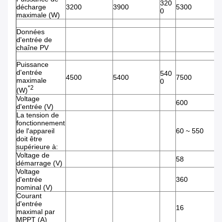
320
décharge
3200
3900
5300
3
0
maximale (W)
Données
d'entrée de
chaîne PV
Puissance
d'entrée
540
4500
5400
7500
7
maximale
0
*2
(W)
Voltage
600
d'entrée (V)
La tension de
fonctionnement
de l'appareil
60 ~ 550
doit être
supérieure à:
Voltage de
58
démarrage (V)
Voltage
d'entrée
360
nominal (V)
Courant
d'entrée
16
maximal par
MPPT (A)