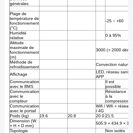
générales
Plage de
température de
-25 ~ +60
fonctionnement
(°C)
Humidité
0 à 95%
relative
Altitude
maximale de
3000 (> 2000 dérat
fonctionnement
(m)
Méthode de
Convection naturell
refroidissement
LED, réseau sans fi
Affichage
APP
Communication
Il est
avec le BMS
possible
Communication
Résistance
avec le
à la
compteur
compression
Communication
Wifi / Wifi + réseau 
avec le portail
/ 4G
Poids (kg)
19.6
20.8
20.0
21.5
2
Dimension (W
505.9 × 434,9 × 15
× H × D mm)
Topologie
Non isolés