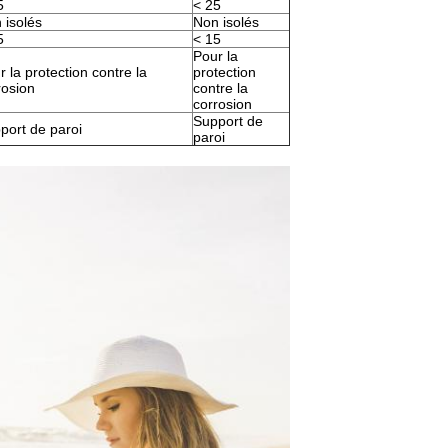
5
< 25
 isolés
Non isolés
5
< 15
Pour la
r la protection contre la
protection
rosion
contre la
corrosion
Support de
port de paroi
paroi