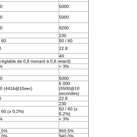
0
5000
0
5000
0
9200
230
/ 60
50 / 60
0
22.8
40
(réglable de 0,8 menant à 0,8 retard)
%
< 3%
0
5000
5 000
0 (4416@10sec)
(5500@10
secondes)
0
22.8
230
50 / 60 (±
/ 60 (± 0,2%)
0,2%)
%
< 3%
,5%
950,5%
,0%
940,0%