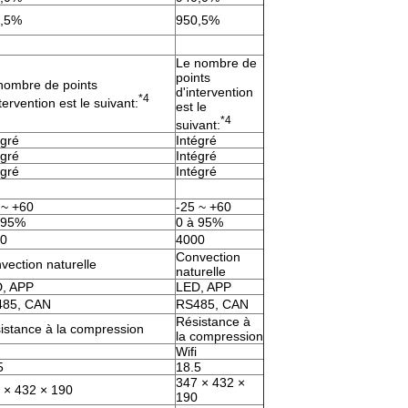
,5%
950,5%
Le nombre de
points
nombre de points
d'intervention
*4
tervention est le suivant:
est le
*4
suivant:
égré
Intégré
égré
Intégré
égré
Intégré
 ~ +60
-25 ~ +60
 95%
0 à 95%
0
4000
Convection
vection naturelle
naturelle
, APP
LED, APP
85, CAN
RS485, CAN
Résistance à
istance à la compression
la compression
Wifi
5
18.5
347 × 432 ×
 × 432 × 190
190