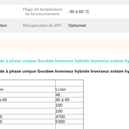
Plage de température
-30 à 60 °C
de fonctionnement:
tion
Récupération du DPI:
Optionnel
e à phase unique Goodwe Inverseur hybride Inverseur solaire h
e à phase unique Goodwe Inverseur hybride Inverseur solaire h
on
Li-Ion
48
à 60
40 à 60
100
100
0
4700
0
5300