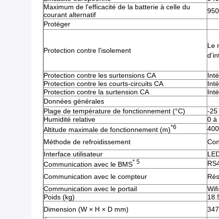
Maximum de l'efficacité de la batterie à celle du
950
courant alternatif
Protéger
Le 
Protection contre l'isolement
d'in
Protection contre les surtensions CA
Int
Protection contre les courts-circuits CA
Int
Protection contre la surtension CA
Int
Données générales
Plage de température de fonctionnement (°C)
-25
Humidité relative
0 à
*6
400
Altitude maximale de fonctionnement (m)
Méthode de refroidissement
Con
Interface utilisateur
LED
* 5
RS4
Communication avec le BMS
Communication avec le compteur
Rés
Communication avec le portail
Wifi
Poids (kg)
18.
Dimension (W × H × D mm)
347