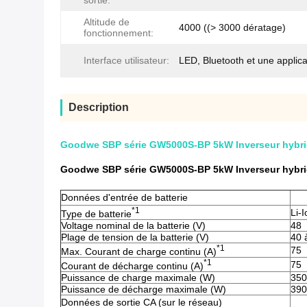
sortie:
Altitude de
4000 ((> 3000 dératage)
fonctionnement:
Interface utilisateur:
LED, Bluetooth et une applica
Description
Goodwe SBP série GW5000S-BP 5kW Inverseur hybrid
Goodwe SBP série GW5000S-BP 5kW Inverseur hybrid
Données d'entrée de batterie
*1
Li-I
Type de batterie
Voltage nominal de la batterie (V)
48
Plage de tension de la batterie (V)
40 
*1
75
Max. Courant de charge continu (A)
*1
75
Courant de décharge continu (A)
Puissance de charge maximale (W)
350
Puissance de décharge maximale (W)
390
Données de sortie CA (sur le réseau)