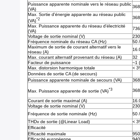
Puissance apparente nominale vers le réseau public
368
(VA)
Max. Sortie d'énergie apparente au réseau public
368
*2
(VA)
Max. Puissance apparente du réseau d'électricité
736
(VA)
Voltage de sortie nominal (V)
230
Fréquence nominale du réseau CA (Hz)
50 
Maximum de sortie de courant alternatif vers le
16.
réseau (A)
Max. courant alternatif provenant du réseau (A)
32
Facteur de puissance
~1 
Max. distorsion harmonique totale
< 3
Données de sortie CA (de secours)
Puissance apparente nominale de secours (VA)
368
*3
368
Max. Puissance apparente de sortie (VA)
Courant de sortie maximal (A)
16.
Voltage de sortie nominal (V)
230
Fréquence de sortie nominale (Hz)
50 
THDv de sortie (@Linear Load)
< 3
Efficacité
Efficacité maximale
950
Efficacité européenne
940