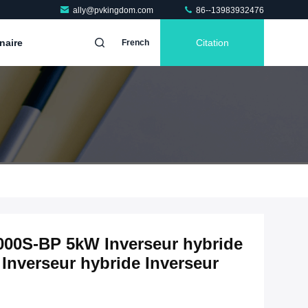
ally@pvkingdom.com
86--13983932476
naire
Citation
French
00S-BP 5kW Inverseur hybride
nverseur hybride Inverseur