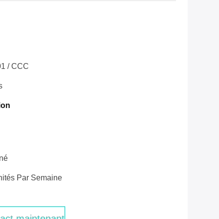
01 / CCC
s
ion
né
ités Par Semaine
act maintenant