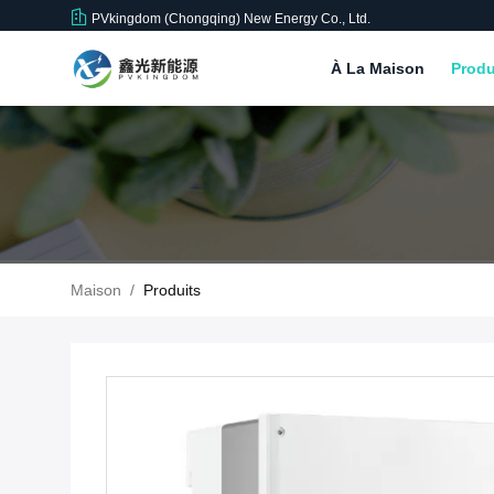
PVkingdom (Chongqing) New Energy Co., Ltd.
À La Maison
Produ
Maison
/
Produits