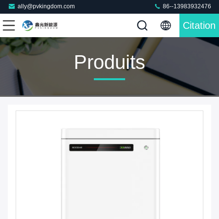
ally@pvkingdom.com
86--13983932476
Citation
Produits