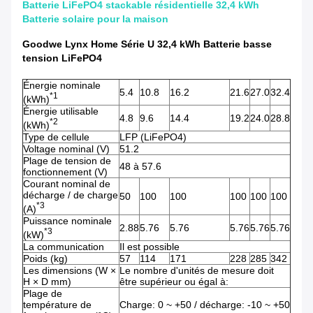
Batterie LiFePO4 stackable résidentielle 32,4 kWh
Batterie solaire pour la maison
Goodwe Lynx Home Série U 32,4 kWh Batterie basse
tension LiFePO4
Énergie nominale
5.4
10.8
16.2
21.6
27.0
32.4
*1
(kWh)
Énergie utilisable
4.8
9.6
14.4
19.2
24.0
28.8
*2
(kWh)
Type de cellule
LFP (LiFePO4)
Voltage nominal (V)
51.2
Plage de tension de
48 à 57.6
fonctionnement (V)
Courant nominal de
décharge / de charge
50
100
100
100
100
100
*3
(A)
Puissance nominale
2.88
5.76
5.76
5.76
5.76
5.76
*3
(kW)
La communication
Il est possible
Poids (kg)
57
114
171
228
285
342
Les dimensions (W ×
Le nombre d'unités de mesure doit
H × D mm)
être supérieur ou égal à:
Plage de
température de
Charge: 0 ~ +50 / décharge: -10 ~ +50