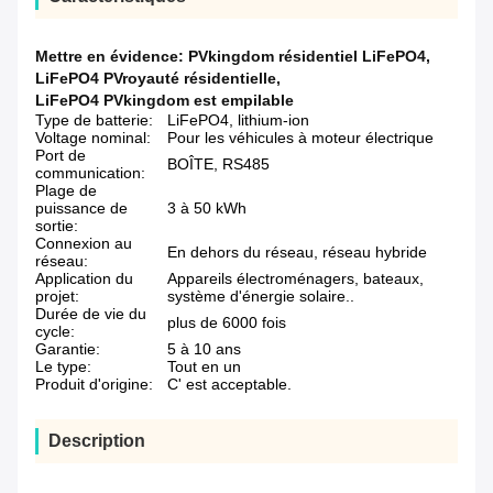
Mettre en évidence:
PVkingdom résidentiel LiFePO4
,
LiFePO4 PVroyauté résidentielle
,
LiFePO4 PVkingdom est empilable
Type de batterie:
LiFePO4, lithium-ion
Voltage nominal:
Pour les véhicules à moteur électrique
Port de
BOÎTE, RS485
communication:
Plage de
puissance de
3 à 50 kWh
sortie:
Connexion au
En dehors du réseau, réseau hybride
réseau:
Application du
Appareils électroménagers, bateaux,
projet:
système d'énergie solaire..
Durée de vie du
plus de 6000 fois
cycle:
Garantie:
5 à 10 ans
Le type:
Tout en un
Produit d'origine:
C' est acceptable.
Description