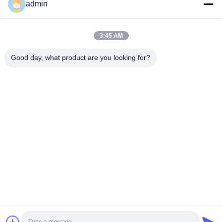
admin
Veuillez nous envoyer 
votre demande et nous 
vous répondrons dans 
les plus brefs délais.
3:45 AM
Good day, what product are you looking for?
Envoyez
PVkingdom (Chongqing) New Energy Co.,