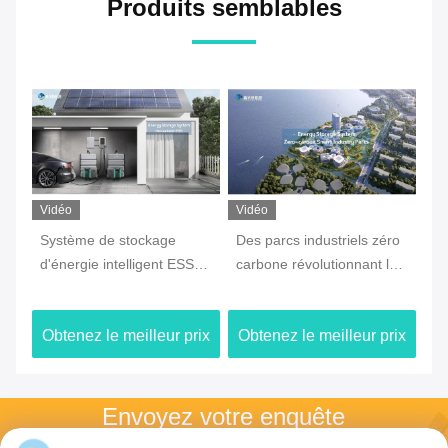
Produits semblables
Vidéo
Vidéo
Système de stockage
Des parcs industriels zéro
10
d'énergie intelligent ESS
carbone révolutionnant la
d'
pour le ménage
durabilité avec un système
st
de stockage d'énergie
co
ix
Obtenez le meilleur prix
Obtenez le meilleur prix
Ob
Envoyez votre enquête