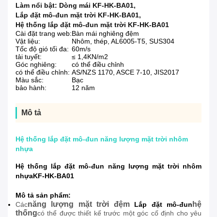
Làm nổi bật:
Dòng mái KF-HK-BA01
,
Lắp đặt mô-đun mặt trời KF-HK-BA01
,
Hệ thống lắp đặt mô-đun mặt trời KF-HK-BA01
Cài đặt trang web:
Bàn mái nghiêng đệm
Vật liệu:
Nhôm, thép, AL6005-T5, SUS304
Tốc độ gió tối đa:
60m/s
tải tuyết:
≤ 1,4KN/m2
Góc nghiêng:
có thể điều chỉnh
có thể điều chỉnh:
AS/NZS 1170, ASCE 7-10, JIS2017
Màu sắc:
Bạc
bảo hành:
12 năm
Mô tả
Hệ thống lắp đặt mô-đun năng lượng mặt trời nhôm
nhựa
Hệ thống lắp đặt mô-đun năng lượng mặt trời nhôm
nhựa
KF-HK-BA01
Mô tả sản phẩm:
năng lượng mặt trời đệm
hệ
Các
Lắp đặt mô-đun
thống
có thể được thiết kế trước một góc cố định cho yêu