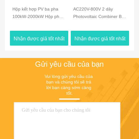
Hộp kết hợp PV ba pha
AC220V-800V 2 dây
1-200Kw 
100kW-2000kW Hộp phân
Photovoltaic Combiner Box
Photovol
phối tấm pin mặt trời
IP65 Photovoltaic Junction
IP65 Phot
Box
Combine
Nhận được giá tốt nhất
Nhận được giá tốt nhất
Nhận đư
Gửi yêu cầu của bạn
Vui lòng gửi yêu cầu của 
bạn và chúng tôi sẽ trả 
lời bạn càng sớm càng 
tốt.