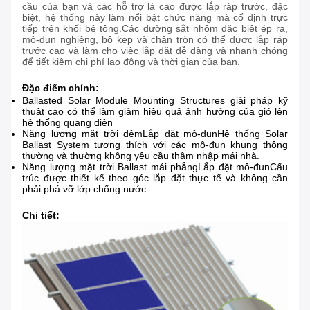
cầu của bạn và các hỗ trợ là cao được lắp ráp trước, đặc
biệt, hệ thống này làm nổi bật chức năng mà cố định trực
tiếp trên khối bê tông.Các đường sắt nhôm đặc biệt ép ra,
mô-đun nghiêng, bộ kẹp và chân tròn có thể được lắp ráp
trước cao và làm cho việc lắp đặt dễ dàng và nhanh chóng
để tiết kiệm chi phí lao động và thời gian của bạn.
Đặc điểm chính:
Ballasted Solar Module Mounting Structures giải pháp kỹ
thuật cao có thể làm giảm hiệu quả ảnh hưởng của gió lên
hệ thống quang điện
Năng lượng mặt trời đệm
Lắp đặt mô-đun
Hệ thống Solar
Ballast System tương thích với các mô-đun khung thông
thường và thường không yêu cầu thâm nhập mái nhà.
Năng lượng mặt trời Ballast mái phẳng
Lắp đặt mô-đun
Cấu
trúc được thiết kế theo góc lắp đặt thực tế và không cần
phải phá vỡ lớp chống nước.
Chi tiết: