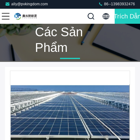
ally@pvkingdom.com
86--13983932476
Trích Dẫ
Các Sản
Phẩm