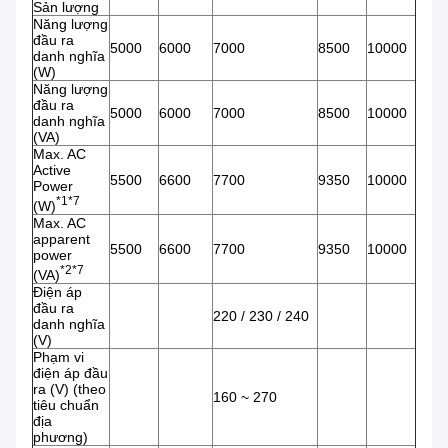
Sản lượng
Năng lượng
đầu ra
5000
6000
7000
8500
10000
danh nghĩa
(W)
Năng lượng
đầu ra
5000
6000
7000
8500
10000
danh nghĩa
(VA)
Max. AC
Active
5500
6600
7700
9350
10000
Power
*1*7
(W)
Max. AC
apparent
5500
6600
7700
9350
10000
power
*2*7
(VA)
Điện áp
đầu ra
220 / 230 / 240
danh nghĩa
(V)
Phạm vi
điện áp đầu
ra (V) (theo
160 ~ 270
tiêu chuẩn
địa
phương)