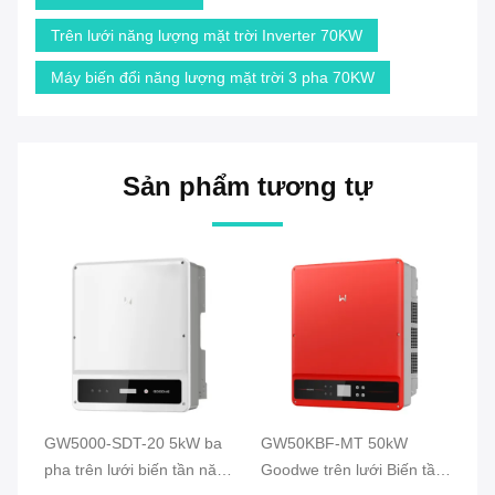
Trên lưới năng lượng mặt trời Inverter 70KW
Máy biến đổi năng lượng mặt trời 3 pha 70KW
Sản phẩm tương tự
GW5000-SDT-20 5kW ba
GW50KBF-MT 50kW
G
ới
pha trên lưới biến tần năng
Goodwe trên lưới Biến tần
lư