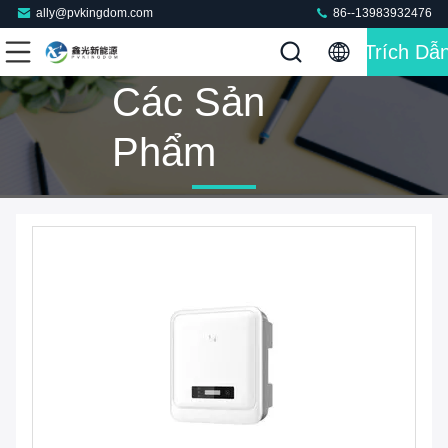
ally@pvkingdom.com
86--13983932476
Trích Dẫ
Các Sản
Phẩm