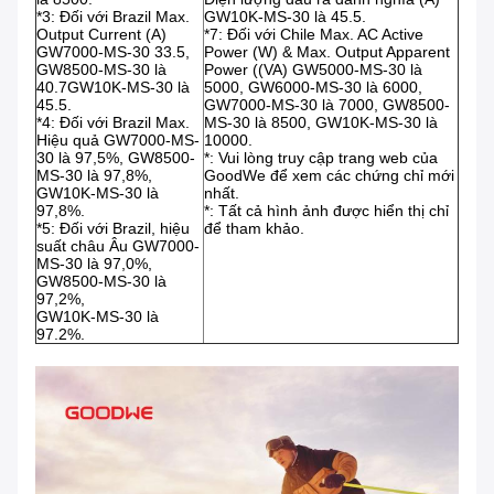
*3: Đối với Brazil Max.
GW10K-MS-30 là 45.5.
Output Current (A)
*7: Đối với Chile Max. AC Active
GW7000-MS-30 33.5,
Power (W) & Max. Output Apparent
GW8500-MS-30 là
Power ((VA) GW5000-MS-30 là
40.7GW10K-MS-30 là
5000, GW6000-MS-30 là 6000,
45.5.
GW7000-MS-30 là 7000, GW8500-
*4: Đối với Brazil Max.
MS-30 là 8500, GW10K-MS-30 là
Hiệu quả GW7000-MS-
10000.
30 là 97,5%, GW8500-
*: Vui lòng truy cập trang web của
MS-30 là 97,8%,
GoodWe để xem các chứng chỉ mới
GW10K-MS-30 là
nhất.
97,8%.
*: Tất cả hình ảnh được hiển thị chỉ
*5: Đối với Brazil, hiệu
để tham khảo.
suất châu Âu GW7000-
MS-30 là 97,0%,
GW8500-MS-30 là
97,2%,
GW10K-MS-30 là
97.2%.