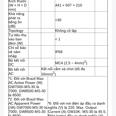
Kích thước
(W × H × D
441 × 507 × 210
mm)
Khả năng
phát ra
<30
tiếng ồn
(dB)
Topology
Không cô lập
Tự tiêu thụ
vào ban
< 1
đêm (W)
Chỉ số bảo
vệ xâm
IP66
nhập
Bộ kết nối
2
MC4 (2,5 ~ 4mm)
)
DC
Kết nối cắm và chơi (tối đa
Bộ kết nối
2
AC
16mm)
)
*1: Đối với Brazil Max.
AC Active Power (W)
GW7000-MS-30 là
7000, GW8500-MS-30
là 8500.
*2: Đối với Brazil Max.
AC Apparent Power
*6: Đối với nơi điện áp đầu ra danh
(VA) GW7000-MS-30 là
nghĩa (V) là 220, Max. Output
7000, GW8500-MS-30
Current (A) GW10K- MS-30 là 45.5,
là 8500.
Điện lượng đầu ra danh nghĩa (A)