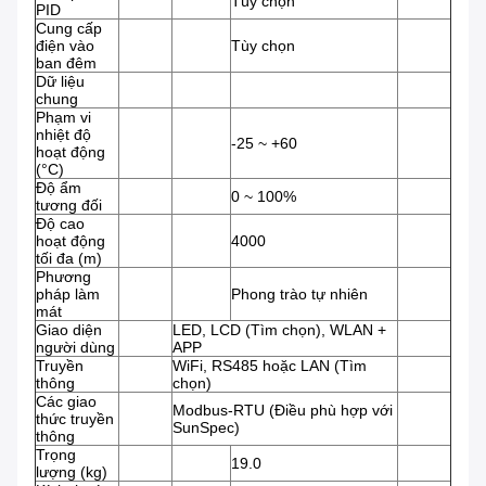
Tùy chọn
PID
Cung cấp
điện vào
Tùy chọn
ban đêm
Dữ liệu
chung
Phạm vi
nhiệt độ
-25 ~ +60
hoạt động
(°C)
Độ ẩm
0 ~ 100%
tương đối
Độ cao
hoạt động
4000
tối đa (m)
Phương
pháp làm
Phong trào tự nhiên
mát
Giao diện
LED, LCD (Tìm chọn), WLAN +
người dùng
APP
Truyền
WiFi, RS485 hoặc LAN (Tìm
thông
chọn)
Các giao
Modbus-RTU (Điều phù hợp với
thức truyền
SunSpec)
thông
Trọng
19.0
lượng (kg)