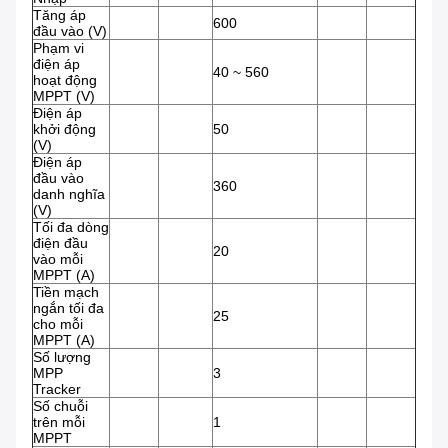
Tăng áp
600
đầu vào (V)
Phạm vi
điện áp
40 ~ 560
hoạt động
MPPT (V)
Điện áp
khởi động
50
(V)
Điện áp
đầu vào
360
danh nghĩa
(V)
Tối đa dòng
điện đầu
20
vào mỗi
MPPT (A)
Tiền mạch
ngắn tối đa
25
cho mỗi
MPPT (A)
Số lượng
MPP
3
Tracker
Số chuỗi
trên mỗi
1
MPPT