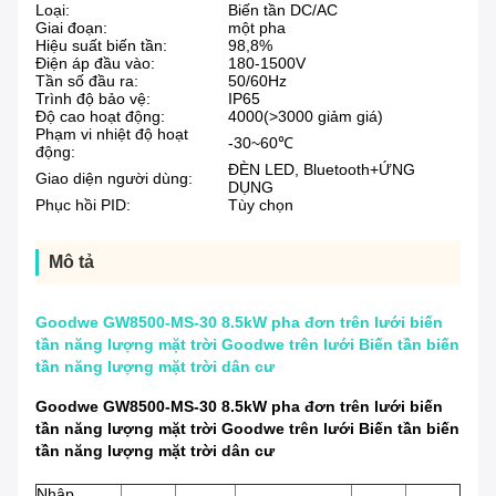
Loại:
Biến tần DC/AC
Giai đoạn:
một pha
Hiệu suất biến tần:
98,8%
Điện áp đầu vào:
180-1500V
Tần số đầu ra:
50/60Hz
Trình độ bảo vệ:
IP65
Độ cao hoạt động:
4000(>3000 giảm giá)
Phạm vi nhiệt độ hoạt
-30~60℃
động:
ĐÈN LED, Bluetooth+ỨNG
Giao diện người dùng:
DỤNG
Phục hồi PID:
Tùy chọn
Mô tả
Goodwe GW8500-MS-30 8.5kW pha đơn trên lưới biến
tần năng lượng mặt trời Goodwe trên lưới Biến tần biến
tần năng lượng mặt trời dân cư
Goodwe GW8500-MS-30 8.5kW pha đơn trên lưới biến
tần năng lượng mặt trời Goodwe trên lưới Biến tần biến
tần năng lượng mặt trời dân cư
Nhập