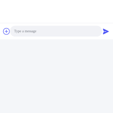
Gửi
PVkingdom (Chongqing) New Energy Co.,
Ltd.
ally@pvkingdom.com
Photo
86--13983932476
D4-207, số 6, Công viên Sa
Video Call
nlang, số 6 đường Yangliu, q
uận Yubei, Chongqing, Trun
Audio Call
g Quốc.
Trung Quốc Chất lượng tốt hệ thống mặt trời trên mái nhà Nhà cung cấp.