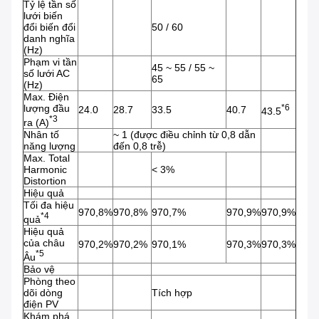
Tỷ lệ tần số
lưới biến
đổi biến đổi
50 / 60
danh nghĩa
(Hz)
Phạm vi tần
45 ~ 55 / 55 ~
số lưới AC
65
(Hz)
Max. Điện
lượng đầu
*6
24.0
28.7
33.5
40.7
43.5
*3
ra (A)
Nhân tố
~ 1 (được điều chỉnh từ 0,8 dẫn
năng lượng
đến 0,8 trễ)
Max. Total
Harmonic
< 3%
Distortion
Hiệu quả
Tối đa hiệu
970,8%
970,8%
970,7%
970,9%
970,9%
*4
quả
Hiệu quả
của châu
970,2%
970,2%
970,1%
970,3%
970,3%
*5
Âu
Bảo vệ
Phòng theo
dõi dòng
Tích hợp
điện PV
Khám phá