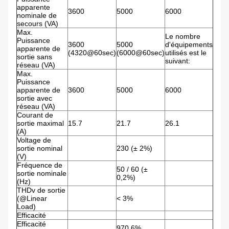
apparente
3600
5000
6000
nominale de
secours (VA)
Max.
Le nombre
Puissance
3600
5000
d'équipements
apparente de
(4320@60sec)
(6000@60sec)
utilisés est le
sortie sans
suivant:
réseau (VA)
Max.
Puissance
apparente de
3600
5000
6000
sortie avec
réseau (VA)
Courant de
sortie maximal
15.7
21.7
26.1
(A)
Voltage de
sortie nominal
230 (± 2%)
(V)
Fréquence de
50 / 60 (±
sortie nominale
0,2%)
(Hz)
THDv de sortie
(@Linear
< 3%
Load)
Efficacité
Efficacité
970,6%