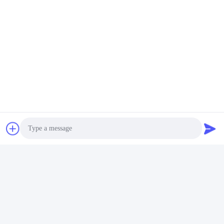
monophase
hybride
Envoyez votre enquête
Veuillez nous envoyer 
votre demande et nous 
vous répondrons dans 
les plus brefs délais.
Photo
Envoyez
Video Call