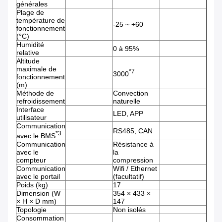
générales
Plage de
température de
-25 ~ +60
fonctionnement
(°C)
Humidité
0 à 95%
relative
Altitude
maximale de
*7
3000
fonctionnement
(m)
Méthode de
Convection
refroidissement
naturelle
Interface
LED, APP
utilisateur
Communication
RS485, CAN
*3
avec le BMS
Communication
Résistance à
avec le
la
compteur
compression
Communication
Wifi / Ethernet
avec le portail
(facultatif)
Poids (kg)
17
Dimension (W
354 × 433 ×
× H × D mm)
147
Topologie
Non isolés
Consommation