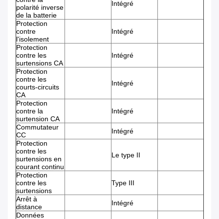
Intégré
polarité inverse
de la batterie
Protection
contre
Intégré
l'isolement
Protection
contre les
Intégré
surtensions CA
Protection
contre les
Intégré
courts-circuits
CA
Protection
contre la
Intégré
surtension CA
Commutateur
Intégré
CC
Protection
contre les
Le type II
surtensions en
courant continu
Protection
contre les
Type III
surtensions
Arrêt à
Intégré
distance
Données