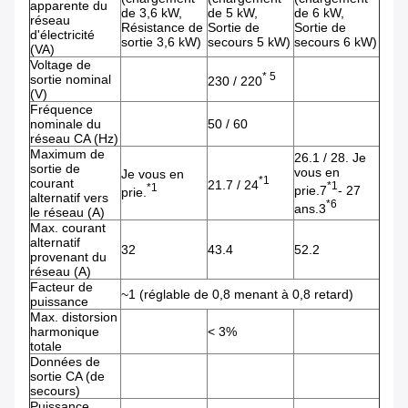
apparente du
de 3,6 kW,
de 5 kW,
de 6 kW,
réseau
Résistance de
Sortie de
Sortie de
d'électricité
sortie 3,6 kW)
secours 5 kW)
secours 6 kW)
(VA)
Voltage de
* 5
sortie nominal
230 / 220
(V)
Fréquence
nominale du
50 / 60
réseau CA (Hz)
Maximum de
26.1 / 28. Je
sortie de
vous en
Je vous en
*1
courant
21.7 / 24
*1
*1
prie.7
- 27
prie.
alternatif vers
*6
ans.3
le réseau (A)
Max. courant
alternatif
32
43.4
52.2
provenant du
réseau (A)
Facteur de
~1 (réglable de 0,8 menant à 0,8 retard)
puissance
Max. distorsion
harmonique
< 3%
totale
Données de
sortie CA (de
secours)
Puissance