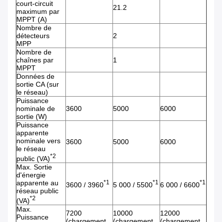
court-circuit
21.2
maximum par
MPPT (A)
Nombre de
détecteurs
2
MPP
Nombre de
chaînes par
1
MPPT
Données de
sortie CA (sur
le réseau)
Puissance
nominale de
3600
5000
6000
sortie (W)
Puissance
apparente
nominale vers
3600
5000
6000
le réseau
*2
public (VA)
Max. Sortie
d'énergie
apparente au
*1
*1
*1
3600 / 3960
5 000 / 5500
6 000 / 6600
réseau public
*2
(VA)
Max.
7200
10000
12000
Puissance
(chargement
(chargement
(chargement