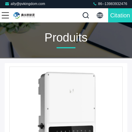
ally@pvkingdom.com
86--13983932476
Citation
Produits