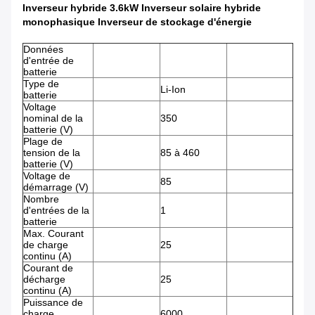
Inverseur hybride 3.6kW Inverseur solaire hybride
monophasique Inverseur de stockage d'énergie
Données
d'entrée de
batterie
Type de
Li-Ion
batterie
Voltage
nominal de la
350
batterie (V)
Plage de
tension de la
85 à 460
batterie (V)
Voltage de
85
démarrage (V)
Nombre
d'entrées de la
1
batterie
Max. Courant
de charge
25
continu (A)
Courant de
décharge
25
continu (A)
Puissance de
charge
6000