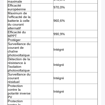
maximale
Efficacité
970,0%
européenne
Maximum de
l'efficacité de la
batterie à celle
960,6%
du courant
alternatif
Efficacité du
990,9%
MPPT
Protéger
Surveillance du
courant de
Intégré
chaîne
photovoltaïque
Détection de la
résistance à
Intégré
l'isolation
photovoltaïque
Surveillance du
courant
Intégré
résiduel
Protection
contre la
Intégré
polarité inverse
PV
Protection
contre la