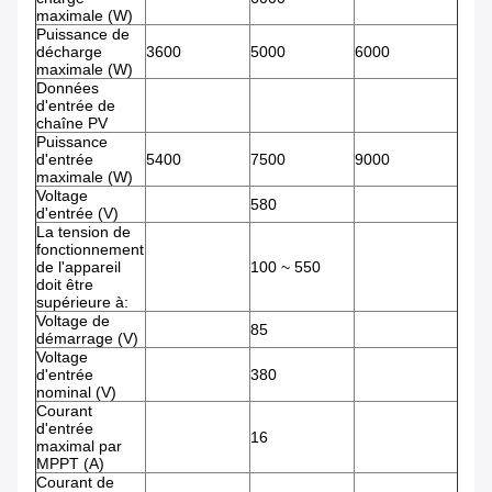
maximale (W)
Puissance de
décharge
3600
5000
6000
maximale (W)
Données
d'entrée de
chaîne PV
Puissance
d'entrée
5400
7500
9000
maximale (W)
Voltage
580
d'entrée (V)
La tension de
fonctionnement
de l'appareil
100 ~ 550
doit être
supérieure à:
Voltage de
85
démarrage (V)
Voltage
d'entrée
380
nominal (V)
Courant
d'entrée
16
maximal par
MPPT (A)
Courant de