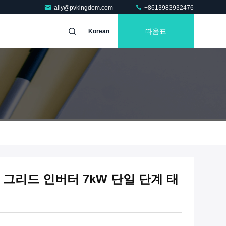
ally@pvkingdom.com
+8613983932476
따옴표
Korean
 온 그리드 인버터 7kW 단일 단계 태