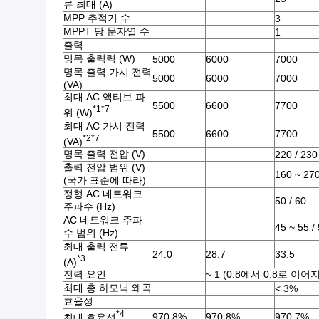
류 최대 (A)
MPP 추적기 수
3
MPPT 당 문자열 수
1
출력
명목 출력력 (W)
5000
6000
7000
명목 출력 가시 전력
5000
6000
7000
(VA)
최대 AC 액티브 파
5500
6600
7700
*1*7
워 (W)
최대 AC 가시 전력
5500
6600
7700
*2*7
(VA)
명목 출력 전압 (V)
220 / 230
출력 전압 범위 (V)
160 ~ 27
(국가 표준에 따라)
정형 AC 네트워크
50 / 60
주파수 (Hz)
AC 네트워크 주파
45 ~ 55 /
수 범위 (Hz)
최대 출력 전류
24.0
28.7
33.5
*3
(A)
전력 요인
~ 1 (0.8에서 0.8로 
최대 총 하모닉 왜곡
< 3%
효율성
*4
970.8%
970.8%
970.7%
최대 효율성