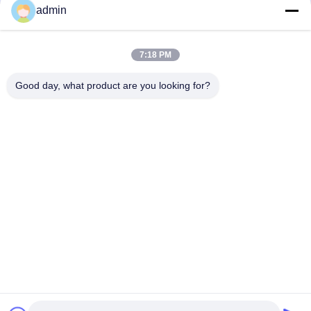
admin
V
3단계 태양광 결합기 상자
AC220V-800V 2 스트링 PV
1
 회
100kW-2000kW 태양광 패
결합 상자 IP65 태양광 연결
합
7:18 PM
널 유통 상자
상자
상
Good day, what product are you looking for?
시오
최고의 가격을 얻으십시오
최고의 가격을 얻으십시오
최
당신의 조사를 보내세요
요청사항을 보내주시면 
최대한 빨리 답변하겠습
니다.