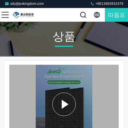
ally@pvkingdom.com
+8613983932476
따옴표
상품