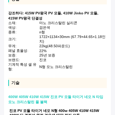
강조하다:
415W PV왕국 PV 모듈
,
410W Jinko PV 모듈
,
415W PV왕국 단결성
소재:
마노 크리스탈린 실리콘
색상:
검은색
종류:
n형
1722×1134×30mm (67.79×44.65×1.18인
크기:
치)
무게:
22kg(48.50파운드)
패널 효율성:
22%
보증:
25년 보증
브랜드:
진코
기계적 특성 셀 유
N형 모노 크리스탈린
형:
기술
400W 405W 410W 415W 진코 PV 모듈 타이거 네오 N 타입
모노 크리스탈린 풀 블랙
진코 PV 모듈 타이거 네오 N형 400w 405W 410W 415W