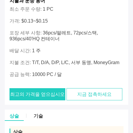
지불과 운송 용어
최소 주문 수량:
1 PC
가격:
$0.13~$0.15
포장 세부 사항:
36pcs/팔레트, 72pcs/스택,
936pcs/40'HQ 컨테이너
배달 시간:
1 주
지불 조건:
T/T, D/A, D/P, L/C, 서부 동맹, MoneyGram
공급 능력:
10000 PC / 달
최고의 가격을 얻으십시오
지금 접촉하세요
상술
기술
상술