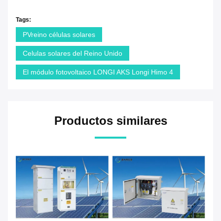
Tags:
PVreino células solares
Celulas solares del Reino Unido
El módulo fotovoltaico LONGI AKS Longi Himo 4
Productos similares