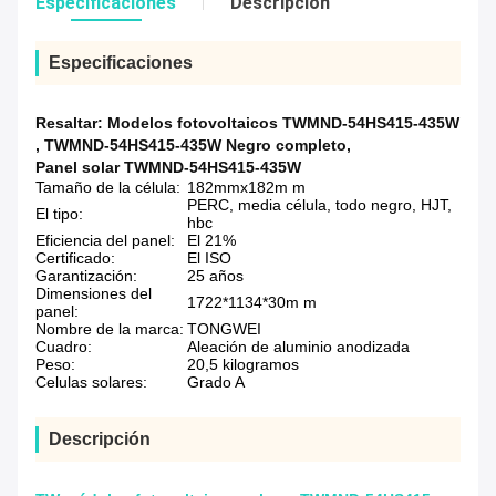
Especificaciones
Descripción
Especificaciones
Resaltar:
Modelos fotovoltaicos TWMND-54HS415-435W
,
TWMND-54HS415-435W Negro completo
,
Panel solar TWMND-54HS415-435W
Tamaño de la célula:
182mmx182m m
PERC, media célula, todo negro, HJT,
El tipo:
hbc
Eficiencia del panel:
El 21%
Certificado:
El ISO
Garantización:
25 años
Dimensiones del
1722*1134*30m m
panel:
Nombre de la marca:
TONGWEI
Cuadro:
Aleación de aluminio anodizada
Peso:
20,5 kilogramos
Celulas solares:
Grado A
Descripción