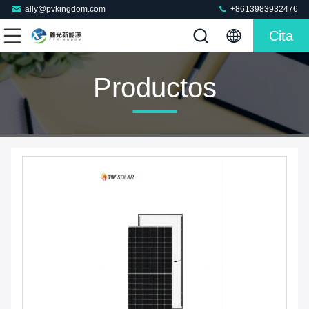
ally@pvkingdom.com
+8613983932476
Cita
Productos