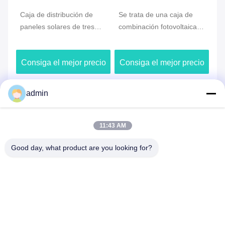
Caja de distribución de
Se trata de una caja de
1-
paneles solares de tres
combinación fotovoltaica
Co
fases fotovoltaicas de 100
de 2 cuerdas de AC220V-
Co
kW a 2000 kW
800V IP65
io
Consiga el mejor precio
Consiga el mejor precio
C
admin
Envíe su investigación
11:43 AM
Envíenos su solicitud y le 
responderemos lo antes 
posible.
Good day, what product are you looking for?