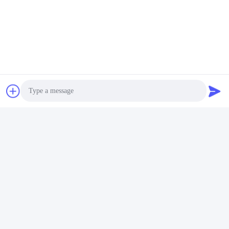
Envíe
PVkingdom (Chongqing) New Energy Co.,
Ltd.
Photo
ally@pvkingdom.com
+8613983932476
Video Call
D4-207, No. 6, Parque Sanl
ang, No. 6 calle Yangliu, dist
Audio Call
rito de Yubei, Chongqing, Ch
ina.